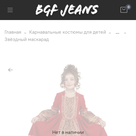
0
Главная
Карнавальные костюмы для детей
...
Звёздный маскарад
Нет в наличии