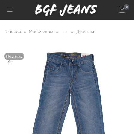
0
Главная
Мальчикам
...
Джинсы
Новинка