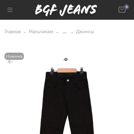
0
Главная
Мальчикам
...
Джинсы
Новинка