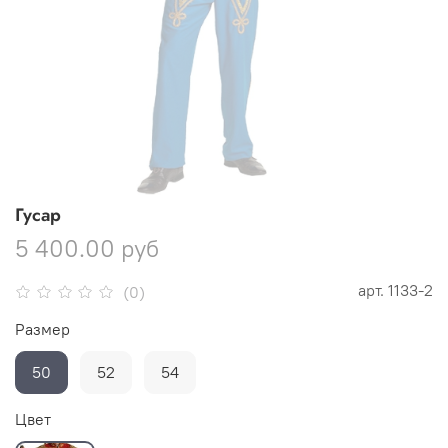
Гусар
5 400.00 руб
арт.
1133-2
(0)
Размер
50
52
54
Цвет