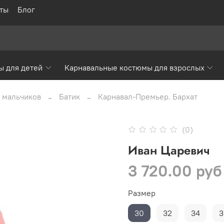
ты
Блог
ы для детей
Карнавальные костюмы для взрослых
 мальчиков
Батик
Карнавал-Премьер. Бархат
(0)
Иван Царевич
3 720.00 руб
Размер
30
32
34
3