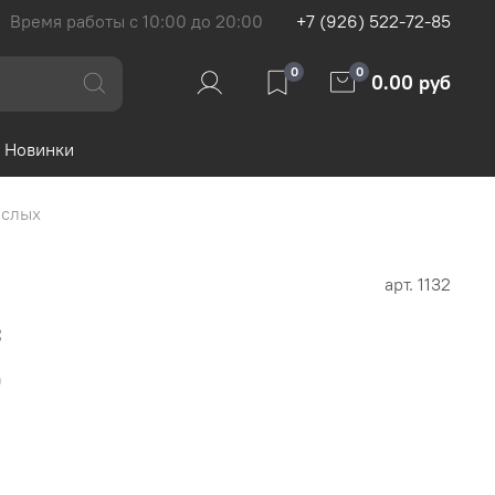
Время работы с 10:00 до 20:00
+7 (926) 522-72-85
0
0
0.00 руб
Новинки
ослых
арт.
1132
с
б