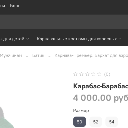
ты
Блог
ы для детей
Карнавальные костюмы для взрослых
Мужчинам
Батик
Карнава-Премьер. Бархат для взр
(0)
Карабас-Бараба
4 000.00 ру
Размер
50
52
54