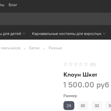
ты
Блог
ы для детей
Карнавальные костюмы для взрослых
 мальчиков
Батик
Разные
(0)
Клоун Шкет
1 500.00 руб
Размер
28
30
32
3