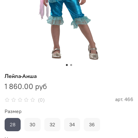
Лейла-Аиша
1 860.00 руб
арт.
466
(0)
Размер
28
30
32
34
36