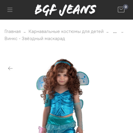
0
Главная
Карнавальные костюмы для детей
...
Винкс - Звёздный маскарад