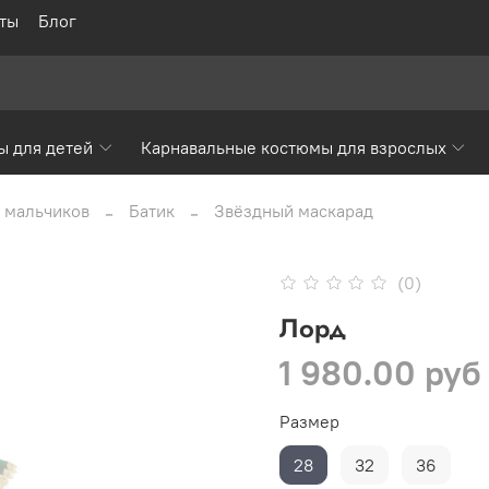
ты
Блог
ы для детей
Карнавальные костюмы для взрослых
 мальчиков
Батик
Звёздный маскарад
(0)
Лорд
1 980.00 руб
Размер
28
32
36