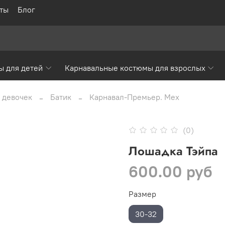
ты
Блог
ы для детей
Карнавальные костюмы для взрослых
 девочек
Батик
Карнавал-Премьер. Мех
(0)
Лошадка Тэйпа
600.00 руб
Размер
30-32