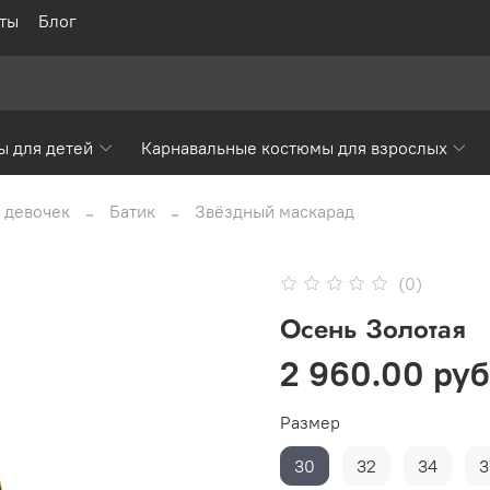
ты
Блог
ы для детей
Карнавальные костюмы для взрослых
 девочек
Батик
Звёздный маскарад
(0)
Осень Золотая
2 960.00 руб
Размер
30
32
34
3