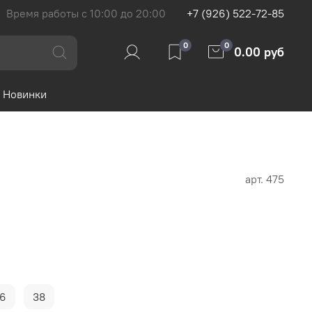
Время работы с 10:00 до 20:00
+7 (926) 522-72-85
0
0
0.00 руб
Новинки
арт.
475
6
38