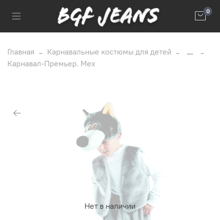
0
Главная
Карнавальные костюмы для детей
...
Карнавал-Премьер. Мех
Нет в наличии