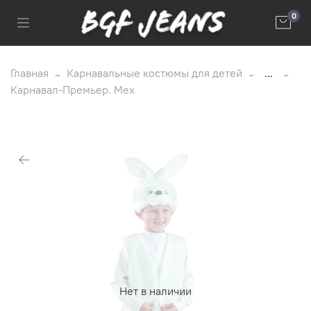
0
Главная
Карнавальные костюмы для детей
...
Карнавал-Премьер. Мех
Нет в наличии